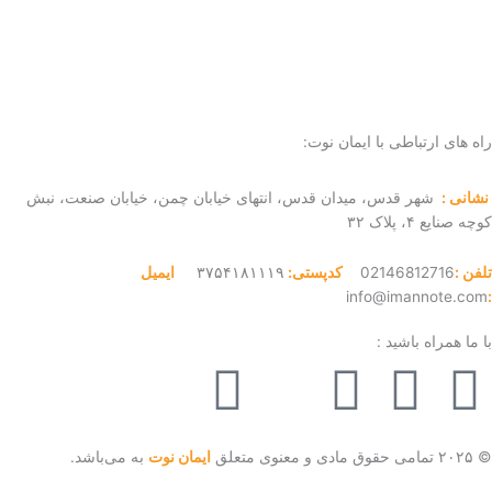
راه های ارتباطی با ایمان نوت:
نشانی :
شهر قدس، میدان قدس، انتهای خیابان چمن، خیابان صنعت، نبش
کوچه صنایع ۴، پلاک ۳۲
تلفن :
02146812716
کدپستی:
۳۷۵۴۱۸۱۱۱۹
ایمیل
info@imannote.com
:
با ما همراه باشید :
P
E
T
W
I
i
a
e
h
n
© ۲۰۲۵ تمامی حقوق مادی و معنوی متعلق
ایمان نوت
به می‌باشد.