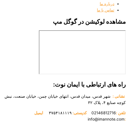
ه ما
با ما
لوکیشن در گوگل مپ
ارتباطی با ایمان نوت:
 قدس، میدان قدس، انتهای خیابان چمن، خیابان صنعت، نبش
۳
021468
کدپستی:
۳۷۵۴۱۸۱۱۱۹
ایمیل
info@ima