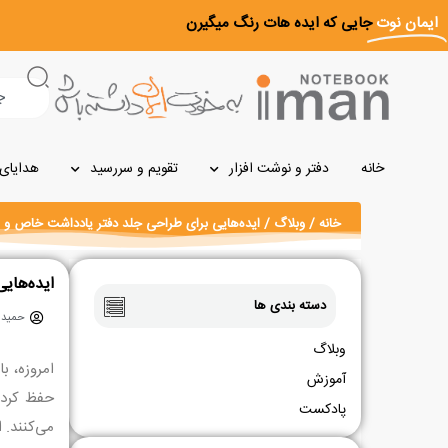
رش
ایمان نوت
جایی که ایده هات رنگ میگیرن
ه
حتوا
جستجو
خانه
دفتر و نوشت افزار
تقویم و سررسید
هدایای 
خانه
/
وبلاگ
/ ایده‌هایی برای طراحی جلد دفتر یادداشت خاص و 
ایده‌های
دسته بندی ها
حمید ا
وبلاگ
امروزه، ب
آموزش
حفظ کرده 
پادکست
می‌کنند. 