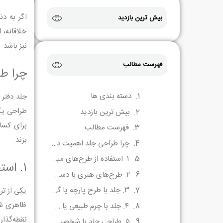
اگر به دن
بیش ترین بازدید
خلاقانه، 
نیز باشد.
فهرست مطالب
چرا ط
دسته بندی ها
جلد دفتر 
طراحی یک 
بیش ترین بازدید
برای کسا
فهرست مطالب
بزند.
چرا طراحی جلد اهمیت دارد؟
۱. استفاده از طرح‌های مینیمال اما خاص
۱. استفاده از طرح‌های مینیمال اما خاص
۲. طرح‌های هنری با دست (Handmade Art)
۳. جلد با طرح پارچه یا گلدوزی
یکی از تر
ظاهری شی
۴. جلد با چرم طبیعی یا مصنوعی
نقطه‌گذار
۵. طراحی جلد با شخصیت‌سازی (Character Design)