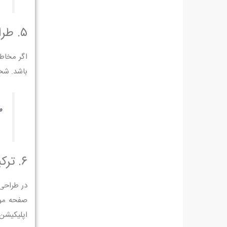
۵. طراحی جلد با شخصیت‌سازی (Character Design)
اگر مخاطب
باشد. شخص
م
۶. ترکیب تکنولوژی و هنر – طراحی جلدهای تعاملی
اپلیکیشن