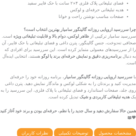
فضای تبلیغاتی پلاک فلزی ۴×۲ سانت با حک فایبر سفید
هدیه تبلیغاتی حرفه‌ای و لوکس
صفحات مناسب نوشتن راحت و خوانا
چرا سررسید اروپایی روزانه گالینگور سامیار بهترین انتخاب است؟
سررسید سامیار ترکیبی از
ظاهر لوکس، دوام بالا و قابلیت تبلیغاتی ویژه
است.
صحافی ته‌دوخت، جنس گالینگور، پترن داغی و فضای تبلیغاتی با حک فایبر، آن
را از سررسیدهای معمولی متمایز کرده است. این سررسید برای افرادی که
به دنبال
برنامه‌ریزی دقیق و نمایش حرفه‌ای برند یا لوگو
هستند، انتخابی ایده‌آل
است.
با
سررسید اروپایی روزانه گالینگور سامیار
، برنامه روزانه خود را حرفه‌ای
مدیریت کنید و برندتان را به شکلی لوکس و ماندگار نمایش دهید. پترن داغی
روی جلد، صفحات استاندارد و فضای تبلیغاتی با پلاک فلزی، این سررسید را به
یک
هدیه تبلیغاتی کاربردی و شیک
تبدیل کرده است.
همین حالا سفارش دهید و سال جدید را با نظم، حرفه‌ای بودن و برند خود آغاز کنید
🖤📖
مشخصات محصول
توضیحات تکمیلی
نظرات کاربران