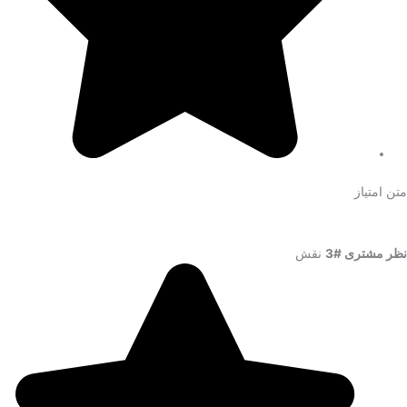
متن امتیاز
نظر مشتری #3
نقش