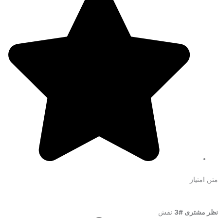
متن امتیاز
نظر مشتری #3
نقش