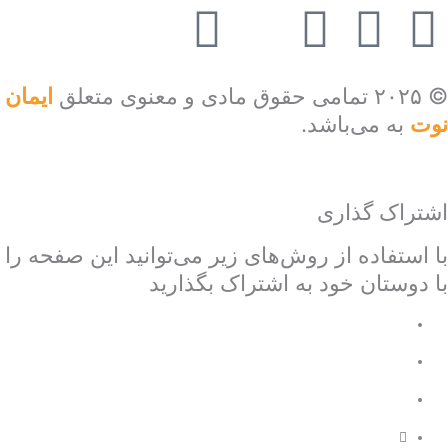
P
E
T
W
I
i
a
e
h
n
© ۲۰۲۵ تمامی حقوق مادی و معنوی متعلق
ایمان
n
p
l
a
s
نوت
به می‌باشد.
t
a
e
t
t
اشتراک‌ گذاری
e
r
g
s
a
با استفاده از روش‌های زیر می‌توانید این صفحه را
r
a
r
a
g
با دوستان خود به اشتراک بگذارید
e
t
a
p
r
s
m
p
a
t
m