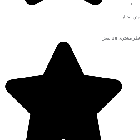
متن امتیاز
نظر مشتری #2
نقش