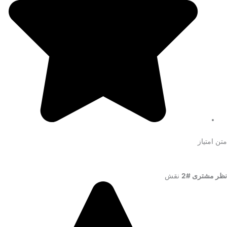
متن امتیاز
نظر مشتری #2
نقش