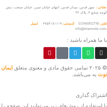
نشانی :
شهر قدس، میدان قدس، انتهای خیابان چمن، خیابان صنعت، نبش
کوچه صنایع ۴، پلاک ۳۲
تلفن :
02146812716
کدپستی:
۳۷۵۴۱۸۱۱۱۹
ایمیل
info@imannote.com
:
با ما همراه باشید :
P
E
T
W
I
i
a
e
h
n
n
p
l
a
s
t
a
e
t
t
© ۲۰۲۵ تمامی حقوق مادی و معنوی متعلق
ایمان
e
r
g
s
a
نوت
به می‌باشد.
r
a
r
a
g
e
t
a
p
r
s
m
p
a
اشتراک‌ گذاری
t
m
با استفاده از روش‌های زیر می‌توانید این صفحه را