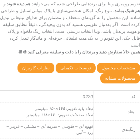
تقویم رومیزی وینا برای برندهایی طراحی شده که می‌خواهند
هم دیده شوند و
هم شیک بمانند
. تنوع رنگ، امکان شخصی‌سازی با پلاک مولتی‌استایل و طراحی
ساده، این محصول را به گزینه‌ای منعطف و مطمئن برای هدایای تبلیغاتی تبدیل
کرده است. اگر به‌دنبال تقویمی هستید که بدون پیچیدگی، دقیقاً مطابق سلیقه
و هویت برندتان باشد، وینا انتخاب درستی است. انتخاب رنگ دلخواه و پلاک
قابل حک، این تقویم را به یک هدیه تبلیغاتی حرفه‌ای و ماندگار تبدیل کرده
است.
همین حالا سفارش دهید و برندتان را با دقت و سلیقه معرفی کنید 🎨📆
مشخصات محصول
توضیحات تکمیلی
نظرات کاربران
محصولات مشابه
کد
0220
ابعاد پایه تقویم: ۱۷۵×۱۵۰ میلیمتر
ابعاد
ابعاد صفحات تقویم: ۱۷۰×۱۱۸ میلیمتر
قهوه ای – طوسی – سرمه ای – مشکی – قرمز –
رنگبندی
زرد – آبی