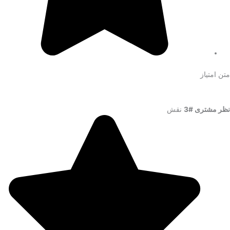
متن امتیاز
نظر مشتری #3
نقش