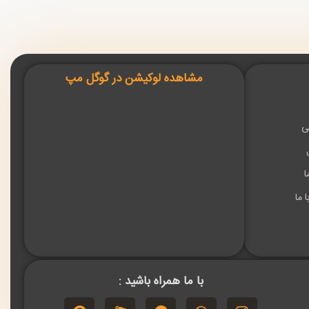
مشاهده لوکیشن در گوگل مپ
ی
ا
 ما
با ما همراه باشید :
P
E
T
W
I